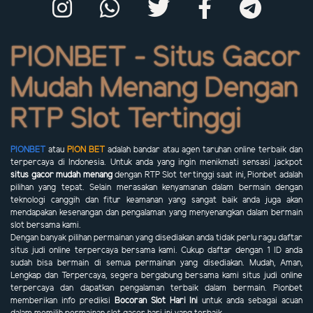
PIONBET - Situs Gacor
Mudah Menang Dengan
RTP Slot Tertinggi
PIONBET
atau
PION BET
adalah bandar atau agen taruhan online terbaik dan
terpercaya di Indonesia. Untuk anda yang ingin menikmati sensasi jackpot
situs gacor mudah menang
dengan RTP Slot tertinggi saat ini, Pionbet adalah
pilihan yang tepat. Selain merasakan kenyamanan dalam bermain dengan
teknologi canggih dan fitur keamanan yang sangat baik anda juga akan
mendapakan kesenangan dan pengalaman yang menyenangkan dalam bermain
slot bersama kami.
Dengan banyak pilihan permainan yang disediakan anda tidak perlu ragu daftar
situs judi online terpercaya bersama kami. Cukup daftar dengan 1 ID anda
sudah bisa bermain di semua permainan yang disediakan. Mudah, Aman,
Lengkap dan Terpercaya, segera bergabung bersama kami situs judi online
terpercaya dan dapatkan pengalaman terbaik dalam bermain. Pionbet
memberikan info prediksi
Bocoran Slot Hari Ini
untuk anda sebagai acuan