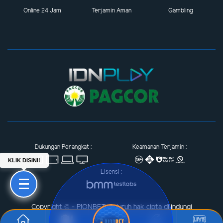
Online 24 Jam
Terjamin Aman
Gambling
Dukungan Perangkat :
Keamanan Terjamin :
KLIK DISINI!
Lisensi :
Copyright © - PIONBET. Seluruh hak cipta dilindungi