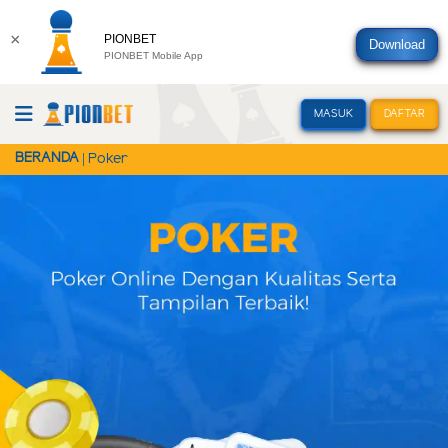
×
PIONBET
Download
PIONBET Mobile App
MASUK
DAFTAR
BERANDA
Poker