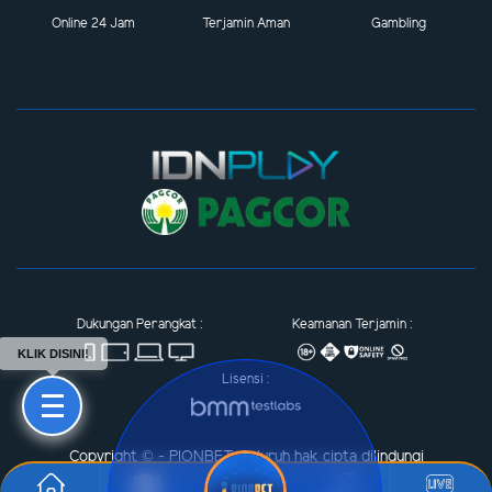
Online 24 Jam
Terjamin Aman
Gambling
Dukungan Perangkat :
Keamanan Terjamin :
KLIK DISINI!
Lisensi :
Copyright © - PIONBET. Seluruh hak cipta dilindungi